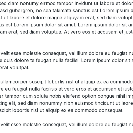
, sed diam nonumy eirmod tempor invidunt ut labore et dol
 kasd gubergren, no sea takimata sanctus est Lorem ipsum d
t ut labore et dolore magna aliquyam erat, sed diam volupt
us est Lorem ipsum dolor sit amet. Lorem ipsum dolor sit a
am erat, sed diam voluptua. At vero eos et accusam et just
velit esse molestie consequat, vel illum dolore eu feugiat nu
ue duis dolore te feugait nulla facilisi. Lorem ipsum dolor s
rat volutpat.
 ullamcorper suscipit lobortis nisl ut aliquip ex ea commod
re eu feugiat nulla facilisis at vero eros et accumsan et iust
 liber tempor cum soluta nobis eleifend option congue nihil 
ing elit, sed diam nonummy nibh euismod tincidunt ut laore
cipit lobortis nisl ut aliquip ex ea commodo consequat.
elit esse molestie consequat, vel illum dolore eu feugiat null