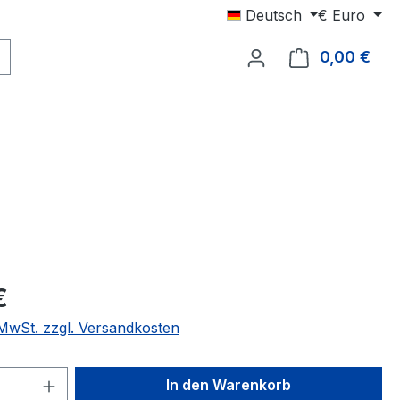
Deutsch
€
Euro
0,00 €
Ware
eis:
€
. MwSt. zzgl. Versandkosten
 Anzahl: Gib den gewünschten Wert ein 
In den Warenkorb