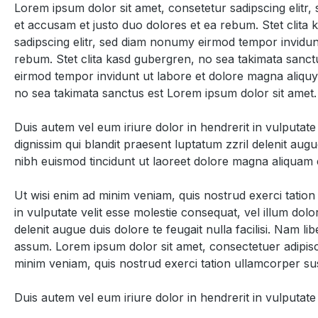
Lorem ipsum dolor sit amet, consetetur sadipscing elitr
et accusam et justo duo dolores et ea rebum. Stet clita
sadipscing elitr, sed diam nonumy eirmod tempor invidun
rebum. Stet clita kasd gubergren, no sea takimata sanct
eirmod tempor invidunt ut labore et dolore magna aliquy
no sea takimata sanctus est Lorem ipsum dolor sit amet.
Duis autem vel eum iriure dolor in hendrerit in vulputate 
dignissim qui blandit praesent luptatum zzril delenit aug
nibh euismod tincidunt ut laoreet dolore magna aliquam e
Ut wisi enim ad minim veniam, quis nostrud exerci tation
in vulputate velit esse molestie consequat, vel illum dolo
delenit augue duis dolore te feugait nulla facilisi. Nam
assum. Lorem ipsum dolor sit amet, consectetuer adipisc
minim veniam, quis nostrud exerci tation ullamcorper sus
Duis autem vel eum iriure dolor in hendrerit in vulputate v