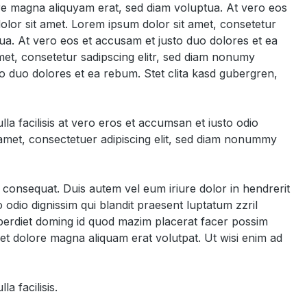
ore magna aliquyam erat, sed diam voluptua. At vero eos
olor sit amet. Lorem ipsum dolor sit amet, consetetur
ua. At vero eos et accusam et justo duo dolores et ea
met, consetetur sadipscing elitr, sed diam nonumy
o duo dolores et ea rebum. Stet clita kasd gubergren,
lla facilisis at vero eros et accumsan et iusto odio
it amet, consectetuer adipiscing elit, sed diam nonummy
o consequat. Duis autem vel eum iriure dolor in hendrerit
o odio dignissim qui blandit praesent luptatum zzril
imperdiet doming id quod mazim placerat facer possim
et dolore magna aliquam erat volutpat. Ut wisi enim ad
a facilisis.