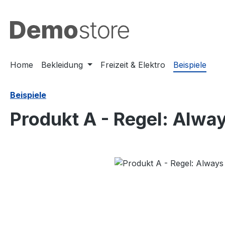
m Hauptinhalt springen
Zur Suche springen
Zur Hauptnavigation springen
Home
Bekleidung
Freizeit & Elektro
Beispiele
Beispiele
Produkt A - Regel: Alway
Bildergalerie überspringen