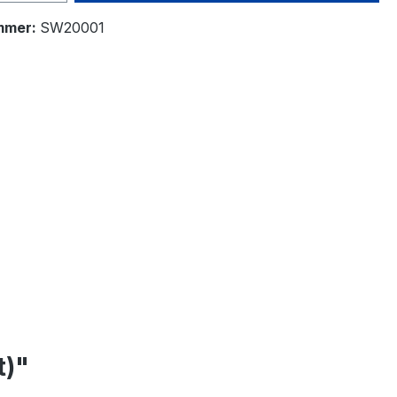
mmer:
SW20001
t)"